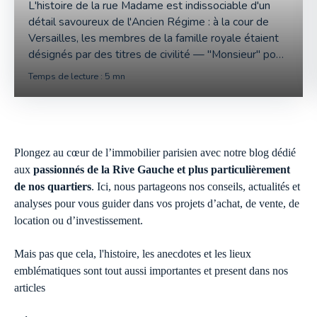
L'histoire de la rue Madame est indissociable d'un
détail savoureux de l'Ancien Régime : à la cour de
Versailles, les membres de la famille royale étaient
désignés par des titres de civilité — "Monsieur" pour
le frère du roi, "Madame" pour son épouse,
Temps de lecture : 5 mn
Plongez au cœur de l’immobilier parisien avec notre blog dédié
aux
passionnés de la Rive Gauche et plus particulièrement
de nos quartiers
. Ici, nous partageons nos conseils, actualités et
analyses pour vous guider dans vos projets d’achat, de vente, de
location ou d’investissement.
Mais pas que cela, l'histoire, les anecdotes et les lieux
emblématiques sont tout aussi importantes et present dans nos
articles