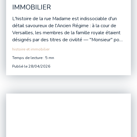
IMMOBILIER
L'histoire de la rue Madame est indissociable d'un
détail savoureux de l'Ancien Régime : à la cour de
Versailles, les membres de la famille royale étaient
désignés par des titres de civilité — "Monsieur" pour
le frère du roi, "Madame" pour son épouse,
histoire et immobilier
Temps de lecture : 5 mn
Publié le 28/04/2026