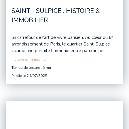
SAINT - SULPICE : HISTOIRE &
IMMOBILIER
un carrefour de l’art de vivre parisien. Au cœur du 6ᵉ
arrondissement de Paris, le quartier Saint-Sulpice
incarne une parfaite harmonie entre patrimoine
historique, art de vivre raffiné et immobilier de
histoire et immobilier
prestige. Dominée par l’imposante église Saint-
Temps de lecture : 5 mn
Sulpice, la deuxième plus grande de Paris après
Publié le 24/07/2025
Notre-Dame, cette partie de la rive gauche attire
aussi bien les familles parisiennes que les acquéreurs
internationaux séduits par son atmosphère unique