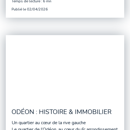
Temps de lecture : 6 mn
Germain jusqu’à la gare Montparnasse, incarne la
Publié le 02/04/2026
vitalité de la rive gauche
ODÉON : HISTOIRE & IMMOBILIER
Un quartier au cœur de la rive gauche
Le quartier de l’Odéon, au cœur du 6ᵉ arrondissement