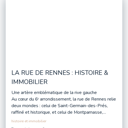
LA RUE DE RENNES : HISTOIRE &
IMMOBILIER
Une artère emblématique de la rive gauche
Au cœur du 6ᵉ arrondissement, la rue de Rennes relie
deux mondes : celui de Saint-Germain-des-Prés,
raffiné et historique, et celui de Montparnasse,
artistique et moderne. Cette artère large et
histoire et immobilier
lumineuse, qui s’étire depuis le boulevard Saint-