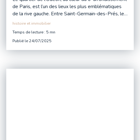
de Paris, est l’un des lieux les plus emblématiques
de la rive gauche. Entre Saint-Germain-des-Prés, le
Jardin du Luxembourg et la Seine, il incarne un subtil
histoire et immobilier
équilibre entre héritage historique, effervescence
Temps de lecture : 5 mn
culturelle et art de vivre parisien.
Publié le 24/07/2025