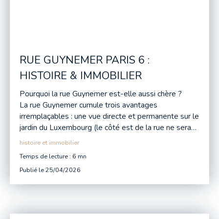
RUE GUYNEMER PARIS 6 :
HISTOIRE & IMMOBILIER
Pourquoi la rue Guynemer est-elle aussi chère ?
La rue Guynemer cumule trois avantages
irremplaçables : une vue directe et permanente sur le
jardin du Luxembourg (le côté est de la rue ne sera
jamais construit), un bâti de grande qualité
histoire et immobilier
essentiellement issu du XIXe siècle et du début du
Temps de lecture : 6 mn
Publié le 25/04/2026