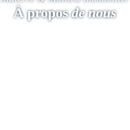
À p
ropos
de nous