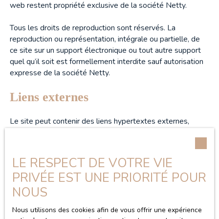
web restent propriété exclusive de la société Netty.
Tous les droits de reproduction sont réservés. La
reproduction ou représentation, intégrale ou partielle, de
ce site sur un support électronique ou tout autre support
quel qu’il soit est formellement interdite sauf autorisation
expresse de la société Netty.
Liens externes
Le site peut contenir des liens hypertextes externes,
pointant vers d’autres sites internet indépendants. Ces
liens ne constituent, en aucun cas, une approbation ou un
partenariat entre Materre & Mollica et les sociétés
LE RESPECT DE VOTRE VIE
éditrices des sites externes. Dès lors, l’éditeur du présent
PRIVÉE EST UNE PRIORITÉ POUR
site ne saurait être tenu responsable de leurs contenus,
leurs produits, leurs publicités ou tous éléments ou
NOUS
services présentés. En outre, l’éditeur du présent site ne
Nous utilisons des cookies afin de vous offrir une expérience
garantit pas la qualité permanente et continue du contenu