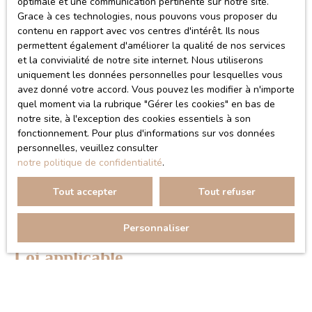
optimale et une communication pertinente sur notre site.
de ces sites.
Grace à ces technologies, nous pouvons vous proposer du
contenu en rapport avec vos centres d'intérêt. Ils nous
Force majeure
permettent également d'améliorer la qualité de nos services
et la convivialité de notre site internet. Nous utiliserons
La responsabilité de l’éditeur du site ne pourra être
uniquement les données personnelles pour lesquelles vous
engagée en cas de force majeure ou de faits indépendants
avez donné votre accord. Vous pouvez les modifier à n'importe
quel moment via la rubrique ″Gérer les cookies″ en bas de
de sa volonté.
notre site, à l'exception des cookies essentiels à son
fonctionnement. Pour plus d'informations sur vos données
Modifications des mentions légales
personnelles, veuillez consulter
notre politique de confidentialité
.
L’éditeur se réserve le droit de modifier, librement et à
tout moment, les mentions légales du site. L’utilisation du
Tout accepter
Tout refuser
site constitue l’acceptation des mentions légales en
vigueur.
Personnaliser
Loi applicable
Le site materre-mollica.fr est régi par la loi française.