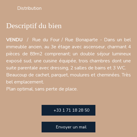
Distribution
Descriptif du bien
VENDU
/ Rue du Four / Rue Bonaparte - Dans un bel
immeuble ancien, au 3e étage avec ascenseur, charmant 4
pièces de 89m2 comprenant; un double séjour lumineux
exposé sud, une cuisine équipée, trois chambres dont une
suite parentale avec dressing, 2 salles de bains et 3 WC.
Beaucoup de cachet, parquet, moulures et cheminées. Très
bel emplacement.
Plan optimal, sans perte de place.
+33 1 71 18 28 50
Envoyer un mail