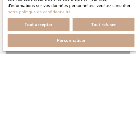
d'informations sur vos données personnelles, veuillez consulter
notre politique de confidentialité
.
Tout accepter
Tout refuser
Personnaliser
10 200 000
€
HÔTEL PARTICULIER
20
pièces
550
m²
Paris 75006
Vavin / Jardin du Luxembourg - Hôtel particulier de
charme de 1870, façade en pierre et balcons à
balustres, réparti sur 5 niveaux, 550 m² "Carrez" et
650 m² au sol. Comprenant : un rez-de-chaussée