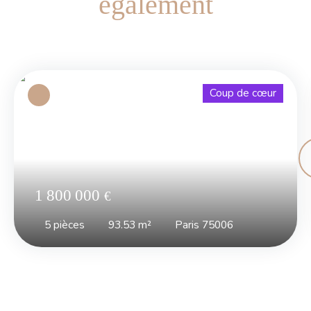
également
Coup de cœur
1 800 000
€
5
pièces
93.53
m²
Paris 75006