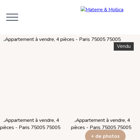
Vendu
ACCUEIL
L'AGENCE
VENDRE
ACHE
+ de photos