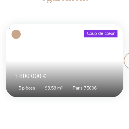
Coup de cœur
1 800 000
€
5
pièces
93.53
m²
Paris 75006