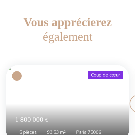
Vous apprécierez
également
Coup de cœur
1 800 000
€
5
pièces
93.53
m²
Paris 75006