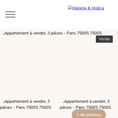
Vendu
ACCUEIL
L'AGENCE
VENDRE
ACHE
+ de photos