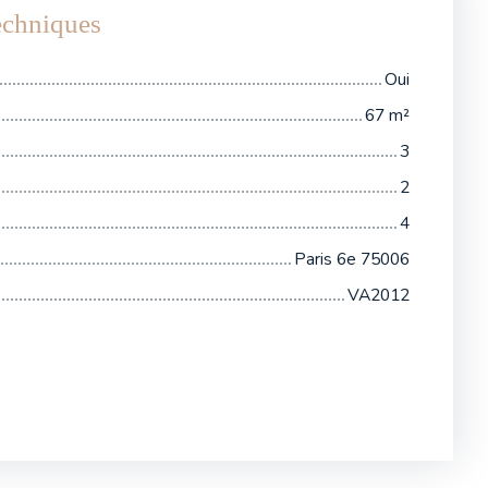
techniques
Oui
67
m²
3
2
4
Paris 6e 75006
VA2012