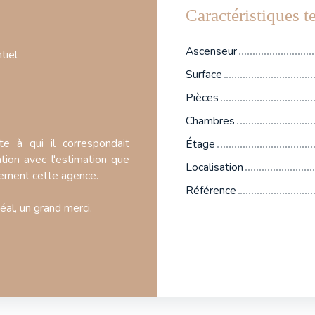
Caractéristiques 
Ascenseur
tiel
Surface
Pièces
Chambres
e à qui il correspondait
Étage
tion avec l'estimation que
Localisation
lement cette agence.
Référence
al, un grand merci.