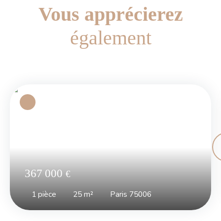
Vous apprécierez
également
367 000
€
1
pièce
25
m²
Paris 75006