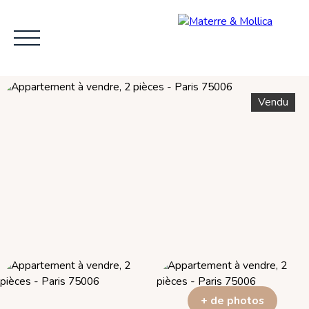
Vendu
ACCUEIL
L'AGENCE
VENDRE
ACHE
+ de photos