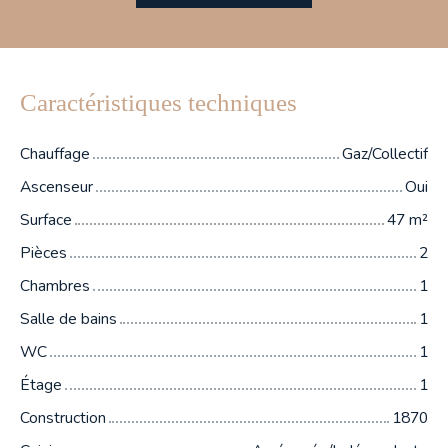
Caractéristiques techniques
Chauffage
Gaz/Collectif
Ascenseur
Oui
Surface
47
m²
Pièces
2
Chambres
1
Salle de bains
1
WC
1
Étage
1
Construction
1870