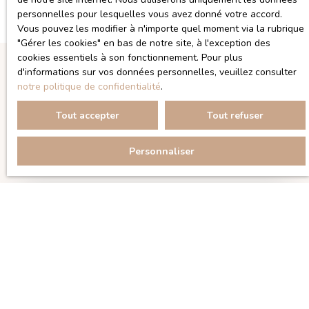
personnelles pour lesquelles vous avez donné votre accord.
Vous pouvez les modifier à n'importe quel moment via la rubrique
″Gérer les cookies″ en bas de notre site, à l'exception des
cookies essentiels à son fonctionnement. Pour plus
d'informations sur vos données personnelles, veuillez consulter
notre politique de confidentialité
.
Trier par
Créer une alerte
Pertinence
Tout accepter
Tout refuser
Echanger sur votre projet d'achat
Personnaliser
Exclusivité