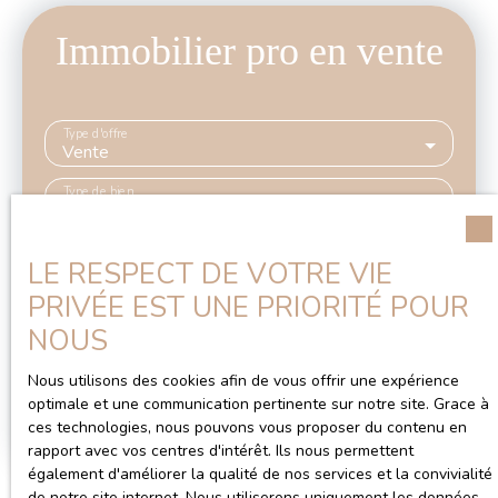
Immobilier pro en vente
Type d'offre
Vente
Type de bien
Immobilier Pro
Localisation
LE RESPECT DE VOTRE VIE
PRIVÉE EST UNE PRIORITÉ POUR
Budget max (€)
NOUS
Surface min (m²)
Nous utilisons des cookies afin de vous offrir une expérience
optimale et une communication pertinente sur notre site. Grace à
ces technologies, nous pouvons vous proposer du contenu en
Rechercher
rapport avec vos centres d'intérêt. Ils nous permettent
également d'améliorer la qualité de nos services et la convivialité
de notre site internet. Nous utiliserons uniquement les données