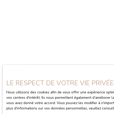
Dé
LE RESPECT DE VOTRE VIE PRIVÉ
Nous utilisons des cookies afin de vous offrir une expérience op
vos centres d'intérêt. Ils nous permettent également d'améliorer l
Type d'offre
Type de bien
vous avez donné votre accord. Vous pouvez les modifier à n'import
Vente
Appartement, Immeuble
plus d'informations sur vos données personnelles, veuillez consul