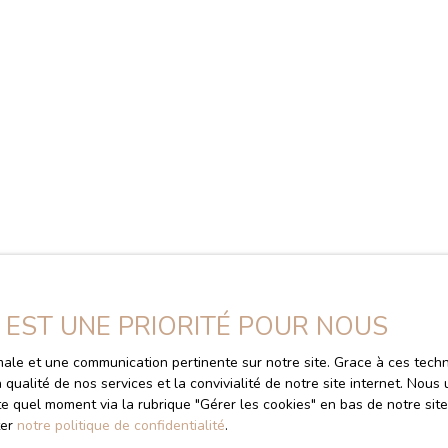
couvrez nos derniers biens lo
E EST UNE PRIORITÉ POUR NOUS
timale et une communication pertinente sur notre site. Grace à ces te
a qualité de nos services et la convivialité de notre site internet. No
Localisation
Budget max (€)
S
e quel moment via la rubrique ″Gérer les cookies″ en bas de notre site
ter
notre politique de confidentialité
.