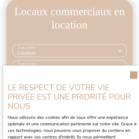
Locaux commerciaux en
location
Type d'offre
Location
Type de bien
Local commercial
Localisation
LE RESPECT DE VOTRE VIE
PRIVÉE EST UNE PRIORITÉ POUR
Loyer max (€/mois)
NOUS
Surface min (m²)
Nous utilisons des cookies afin de vous offrir une expérience
optimale et une communication pertinente sur notre site. Grace à
ces technologies, nous pouvons vous proposer du contenu en
Rechercher
rapport avec vos centres d'intérêt. Ils nous permettent