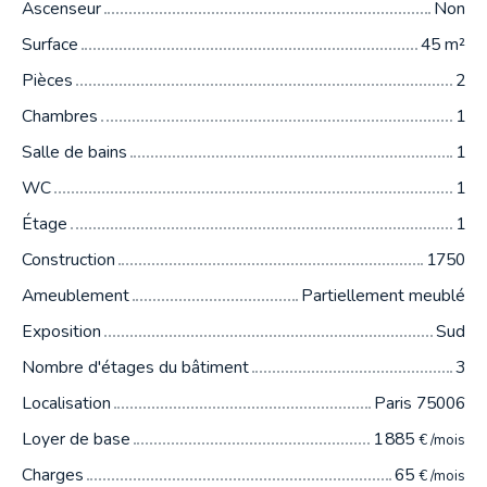
Ascenseur
Non
Surface
45
m²
Pièces
2
Chambres
1
Salle de bains
1
WC
1
Étage
1
Construction
1750
Ameublement
Partiellement meublé
Exposition
Sud
Nombre d'étages du bâtiment
3
Localisation
Paris 75006
Loyer de base
1 885
€ /mois
Charges
65
€ /mois