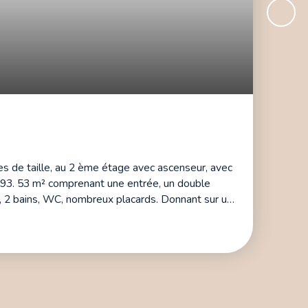
 de taille, au 2 ème étage avec ascenseur, avec
93. 53 m² comprenant une entrée, un double
s, 2 bains, WC, nombreux placards. Donnant sur une
e, parquet, boiseries, cheminées. Très bon plan
double exposition. Une cave de 15 m² .