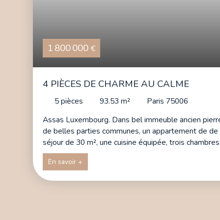
1 800 000
€
4 PIÈCES DE CHARME AU CALME
5
pièces
93.53
m²
Paris 75006
Assas Luxembourg. Dans bel immeuble ancien pierres
de belles parties communes, un appartement de de 
séjour de 30 m², une cuisine équipée, trois chambre
cour arborée, un bien refait neuf, beaucoup de charm
En savoir +
compact, 3 mètres de hauteur sous plafond, calme, 